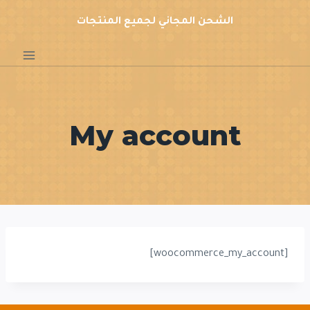
لتجاوز
الشحن المجاني لجميع المنتجات
لى
لمحتوى
My account
[woocommerce_my_account]