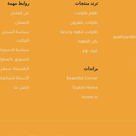
ترند منتجات
روابط مهمة
طقم طاولات
عن المتجر
طاولات تلفزيون
الضمان
طاولات قهوة وخدمة
سياسة الشحن و
qualityand
التركيب
ركن القهوة
سياسة الاسترجاع
غرف نوم
التسويق بالعمول
براندات
التقسيط بسعر ا
الأسئلة الشائعة
Beautiful Corner
اتصل بنا
Stylish Home
home in