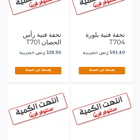
تحفة فنية بلورة
تحفة فنية رأس
T704
الحصان T701
593,40
ر.س
328,90
ر.س
الضريبة
الضريبة
إضافة إلى السلة
إضافة إلى السلة