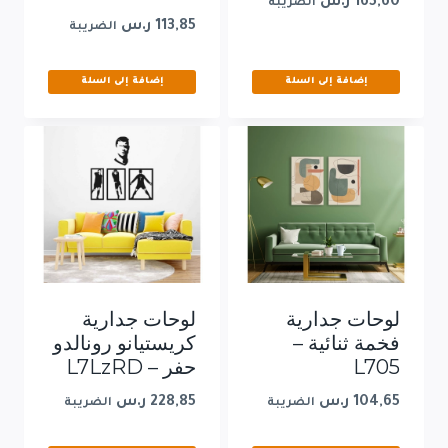
165,60
ر.س
الضريبة
113,85
ر.س
الضريبة
إضافة إلى السلة
إضافة إلى السلة
لوحات جدارية
لوحات جدارية
فخمة ثنائية –
كريستيانو رونالدو
L705
حفر – L7LzRD
104,65
ر.س
228,85
ر.س
الضريبة
الضريبة