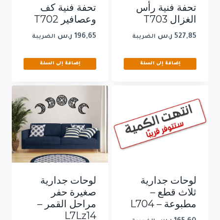
تحفة فنية رأس
تحفة فنية كف
الغزال T703
وعصافير T702
527,85
ر.س
196,65
ر.س
الضريبة
الضريبة
إضافة إلى السلة
إضافة إلى السلة
لوحات جدارية
لوحات جدارية
ثلاث قطع –
صغيرة حفر
مطبوعة – L704
مراحل القمر –
L7Lz14