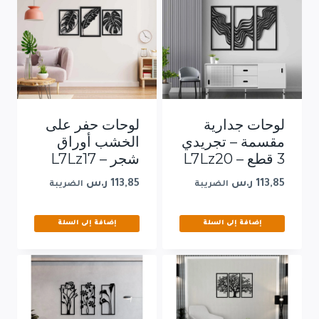
لوحات جدارية
لوحات حفر على
مقسمة – تجريدي
الخشب أوراق
3 قطع – L7Lz20
شجر – L7Lz17
113,85
ر.س
113,85
ر.س
الضريبة
الضريبة
إضافة إلى السلة
إضافة إلى السلة