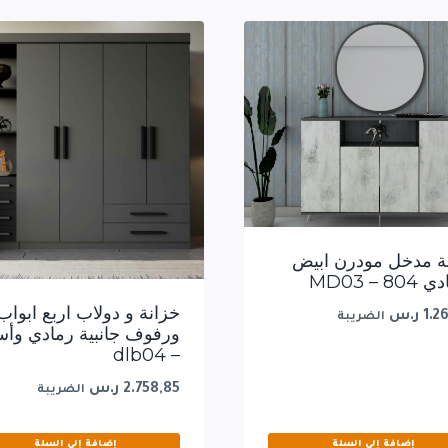
ة مدخل مودرن ابيض
8 – MD03
خزانة و دولاب اربع ابواب
1.2
ر.س
الضريبة
ورفوف جانبية رمادي وأس
– dlb04
2.758,85
ر.س
الضريبة
إضافة إلى السلة
إضافة إلى السلة