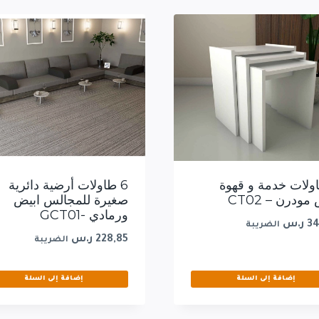
اولات خدمة و قهوة
6 طاولات أرضية دائرية
مودرن – CT02
صغيرة للمجالس ابيض
ورمادي -GCT01
34
ر.س
الضريبة
228,85
ر.س
الضريبة
إضافة إلى السلة
إضافة إلى السلة