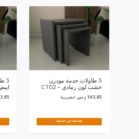
3 طاولات خدمة مودرن
3 ط
خشب لون رمادي – CT02
ابيض 
343,85
ر.س
3,85
الضريبة
إضافة إلى السلة