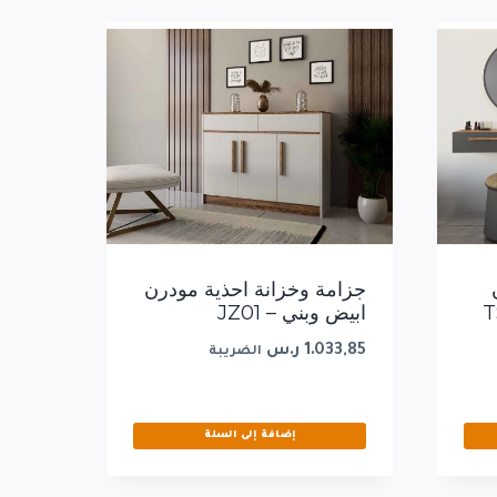
جزامة وخزانة احذية مودرن
ابيض وبني – JZ01
1.033,85
ر.س
الضريبة
إضافة إلى السلة