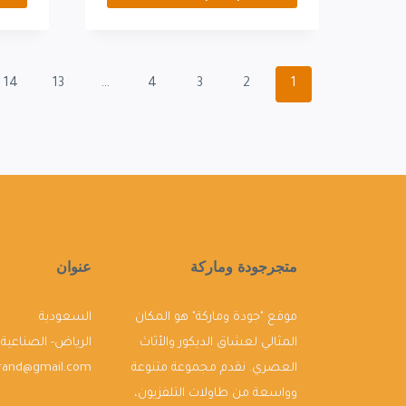
14
13
…
4
3
2
1
متجرجودة وماركة
عنوان
موقع "جودة وماركة" هو المكان
السعودية
المثالي لعشاق الديكور والأثاث
الرياض- الصناعية
العصري. نقدم مجموعة متنوعة
brand@gmail.com
وواسعة من طاولات التلفزيون،