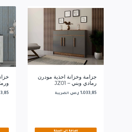
جزامة وخزانة احذية مودرن
خزان
رمادي وبني – JZ01
ورمادي 04
1.033,85
ر.س
63,85
الضريبة
إضافة إلى السلة