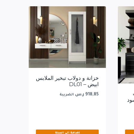
خزانة و دولاب تبخير الملابس
ابيض – DL01
918,85
ر.س
الضريبة
ود
إضافة إلى السلة