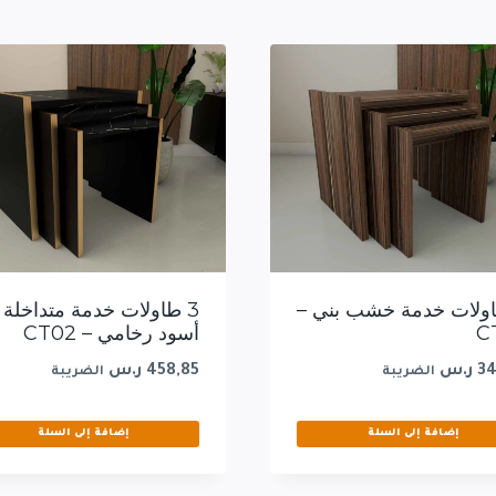
اولات خدمة خشب بني –
3 طاولات خدمة متداخلة
C
أسود رخامي – CT02
34
ر.س
458,85
ر.س
الضريبة
الضريبة
إضافة إلى السلة
إضافة إلى السلة