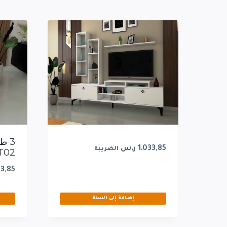
3 ط
1.033,85
ر.س
الضريبة
T02
3,85
إضافة إلى السلة