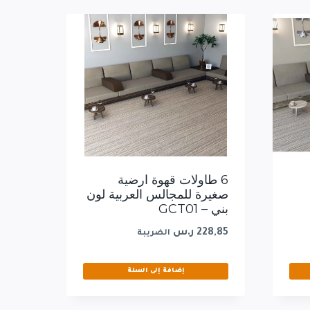
6 طاولات قهوة ارضية
صغيرة للمجالس العربية لون
بني – GCT01
228,85
ر.س
الضريبة
إضافة إلى السلة