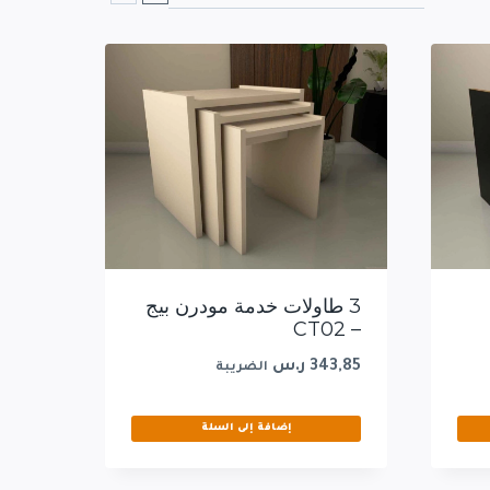
3 طاولات خدمة مودرن بيج
– CT02
343,85
ر.س
الضريبة
إضافة إلى السلة