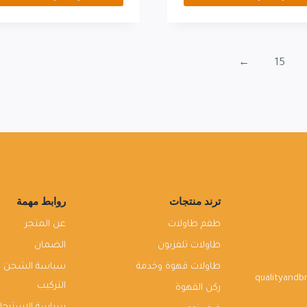
←
15
ترند منتجات
روابط مهمة
طقم طاولات
عن المتجر
طاولات تلفزيون
الضمان
طاولات قهوة وخدمة
سياسة الشحن و
qualityand
التركيب
ركن القهوة