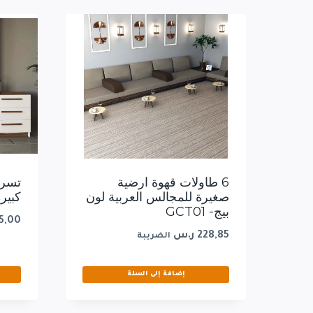
6 طاولات قهوة ارضية
تسري
صغيرة للمجالس العربية لون
كبيرة
بيج- GCT01
5,00
228,85
ر.س
الضريبة
إضافة إلى السلة