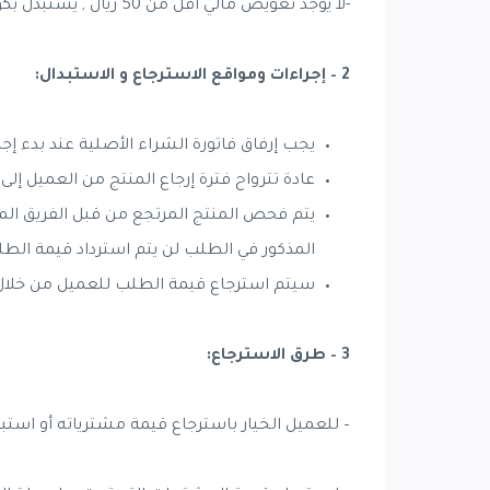
-لا يوجد تعويض مالي أقل من 50 ريال , يستبدل بكوبون خصم للإستفاده منه داخل المتجر .
2 – إجراءات ومواقع الاسترجاع و الاستبدال:
يجب إرفاق فاتورة الشراء الأصلية عند بدء إج
عادة تترواح فترة إرجاع المنتج من العميل إلى المستودع ( 
المذكور في الطلب لن يتم استرداد قيمة الطل
سيتم استرجاع قيمة الطلب للعميل من خلال الحساب
3 – طرق الاسترجاع:
– للعميل الخيار باسترجاع قيمة مشترياته أو استب