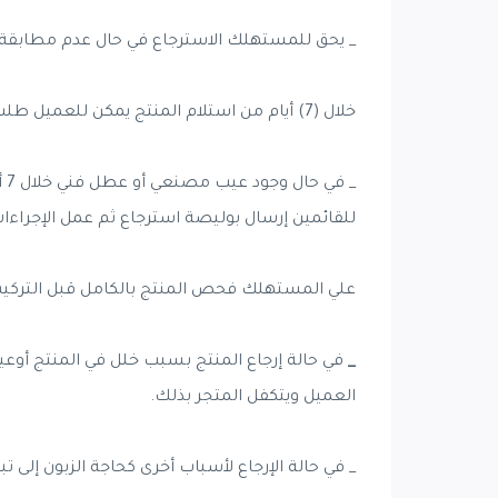
_ يحق للمستهلك الاسترجاع في حال عدم مطابقة ا
خلال (7) أيام من استلام المنتج يمكن للعميل طلب إعادة المدفوعات/ استبدال المنتج أو إعادته إلى متجر جودة وماركة.
للقائمين إرسال بوليصة استرجاع ثم عمل الإجراءات 
علي المستهلك فحص المنتج بالكامل قبل التركيب و
_
في حالة إرجاع المنتج بسبب خلل في المنتج أوع
العميل ويتكفل المتجر بذلك.
_ في حالة الإرجاع لأسباب أخرى كحاجة الزبون إلى تب