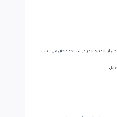
1 : 5 ) أيام عمل وإذا وجد خلال عملية الفحص أن المنتج المراد إستراجعه خال من السبب