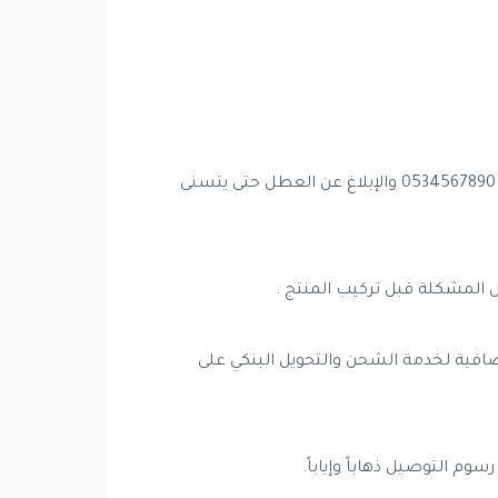
_ في حال وجود عيب مصنعي أو عطل فني خلال 7 أيام ، يُرجى مراسلة خدمة العملاء عن طريق الواتس اب على رقم التالي 0534567890 والإبلاغ عن العطل حتى يتسنى
 المشكلة قبل تركيب المنتج .
ضافية لخدمة الشحن والتحويل البنكي على
وم التوصيل ذهاباً وإياباً.