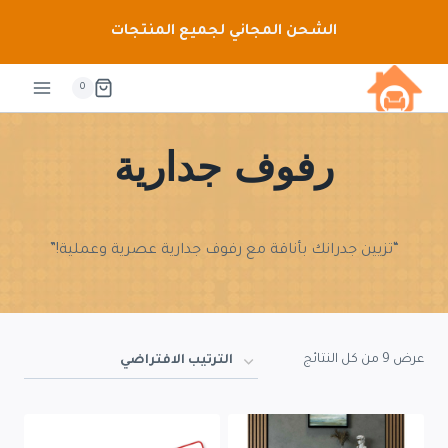
لتجاوز
الشحن المجاني لجميع المنتجات
لى
لمحتوى
0
رفوف جدارية
“تزيين جدرانك بأناقة مع رفوف جدارية عصرية وعملية!”
عرض ⁦9⁩ من كل النتائج