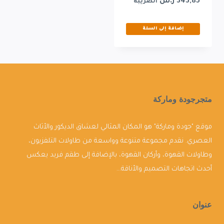
343,85
ر.س
الضريبة
إضافة إلى السلة
متجرجودة وماركة
موقع "جودة وماركة" هو المكان المثالي لعشاق الديكور والأثاث
العصري. نقدم مجموعة متنوعة وواسعة من طاولات التلفزيون،
وطاولات القهوة، وأركان القهوة، بالإضافة إلى طقم فريد يعكس
أحدث اتجاهات التصميم والأناقة...
عنوان