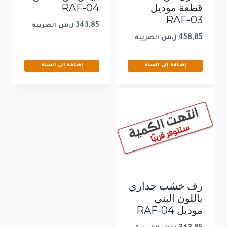
قطعة موديل
RAF-04
RAF-03
343,85
ر.س
الضريبة
458,85
ر.س
الضريبة
إضافة إلى السلة
إضافة إلى السلة
رف خشب جداري
باللون البني
موديل RAF-04